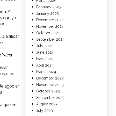
March 2025
February 2025
ión. Al
January 2025
s que ya
December 2024
s a
November 2024
October 2024
planificar
September 2024
té
July 2024
June 2024
ofrecer
May 2024
April 2024
nviar
March 2024
sos o en
December 2023
November 2023
de agobiar
October 2023
na
September 2023
August 2023
ta que en
July 2023