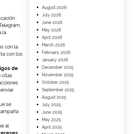
August 2026
July 2026
icación
June 2026
 Telegram,
May 2026
 la
April 2026
March 2026
es con la
February 2026
ta con los
January 2026
December 2025
igos de
November 2025
 citas
acciones
October 2025
enviar
September 2025
August 2025
ue se
July 2025
a campaña
June 2025
May 2025
e al
April 2025
tereses
,