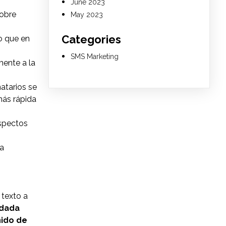
June 2023
sobre
May 2023
Categories
o que en
SMS Marketing
mente a la
atarios se
más rápida
aspectos
la
 texto a
rdada
nido de