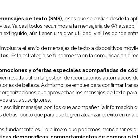
mensajes de texto (SMS)
, esos que se envían desde la apl
les. Ya casi todos recurrimos a la mensajería de Whatsapp,
extinguido, aún tienen una gran utilidad, y allí es donde entra
nvolucra el envío de mensajes de texto a dispositivos móvil
tos.
Esta estrategia se fundamenta en la comunicación direc
romociones y ofertas especiales acompañadas de cód
én resulta útil en la gestión de recordatorios automáticos de
lones de belleza. Asimismo, se emplea para confirmar trans
 organizaciones que aprovechan los mensajes de texto para 
vos a sus suscriptores.
n escribir mensajes bonitos que acompañen la información q
sis detrás, por lo que para que logren alcanzar el éxito en un
ones fundamentales. Lo primero que podemos mencionar es qu
ticas demográficas, comportamientos de compra o in