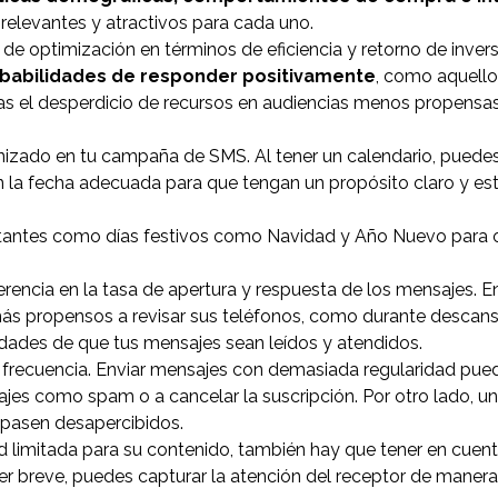
relevantes y atractivos para cada uno.
o de optimización en términos de eficiencia y retorno de invers
babilidades de responder positivamente
, como aquello
tas el desperdicio de recursos en audiencias menos propensa
izado en tu campaña de SMS. Al tener un calendario, puedes 
n la fecha adecuada para que tengan un propósito claro y es
tantes como días festivos como Navidad y Año Nuevo para 
rencia en la tasa de apertura y respuesta de los mensajes. E
ás propensos a revisar sus teléfonos, como durante descan
idades de que tus mensajes sean leídos y atendidos.
la frecuencia. Enviar mensajes con demasiada regularidad pue
sajes como spam o a cancelar la suscripción. Por otro lado, u
 pasen desapercibidos.
 limitada para su contenido, también hay que tener en cuen
ser breve, puedes capturar la atención del receptor de manera