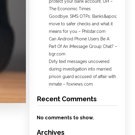
protect your bank account, UPI​ –
The Economic Times
Goodbye, SMS OTPs: Banks&apos;
move to safer checks and what it
means for you – Philstar.com
Can Android Phone Users Be A
Part Of An iMessage Group Chat? –
bgr.com
Dirty text messages uncovered
during investigation into married
prison guard accused of affair with
inmate – foxnews.com
Recent Comments
No comments to show.
Archives